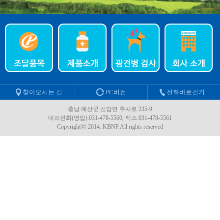
찾아오시는 길
PC버전
전화바로걸기
충남 예산군 신암면 추사로 235-9
대표전화(영업):031-478-5560, 팩스:031-478-5561
Copyrightⓒ 2014. KBNP.All rights reserved