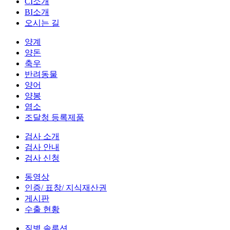
CI소개
BI소개
오시는 길
양계
양돈
축우
반려동물
양어
양봉
염소
조달청 등록제품
검사 소개
검사 안내
검사 신청
동영상
인증/ 표창/ 지식재산권
게시판
수출 현황
질병 솔루션