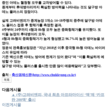
중인 아데노 혈청형 모두를 교차방어할 수 있다.
종계부터 후대병아리까지 확실한 방어력을 나타내는 것도 달구방 아
데노 플러스의 장점이다.
실제 고려비엔피가 종계농장 3개소 14~18주령의 중추에 달구방 아데
노 플러스 접종 후 항체가를 측정한 결과,
4주부터 24주까지 4형과 8b형 모두 높은 중화항체가를 유지했다. 또
이들 농장의 후대병아리 모두,
4형과 8b형의 중화항체가가 높게 형성됐고 96.7%의 높은 방어능을 보
였다.
정윤석 판촉홍보팀장은 “지난 2018년 이후 중국형 8b형 아데노 바이러
스의 유입에 따라
기존 백신으론 아데노 방어에 한계가 있어 왔다”며 “이를 확실하게 예
방할 수 있는
달구방 아데노 플러스를 출시한 만큼 많이 애용해달라”고 당부했다.
출처 :
축산경제신문(http://www.chukkyung.co.kr)
다음게시물
▲ (주)고려비엔피, 국내 최초 아프라마이신 ‘액’제 ‘카프
란 200액’ 출시
이전게시물