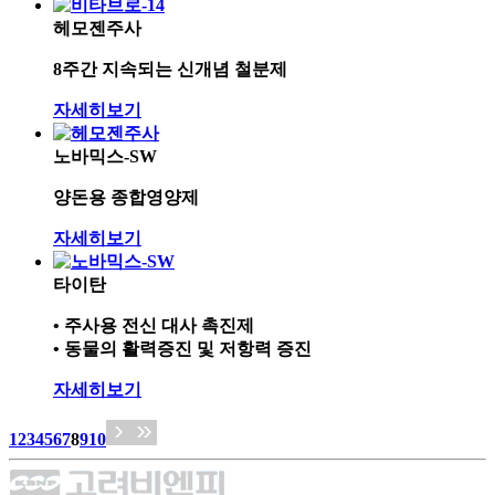
헤모젠주사
8주간 지속되는 신개념 철분제
자세히보기
노바믹스-SW
양돈용 종합영양제
자세히보기
타이탄
• 주사용 전신 대사 촉진제
• 동물의 활력증진 및 저항력 증진
자세히보기
1
2
3
4
5
6
7
8
9
10