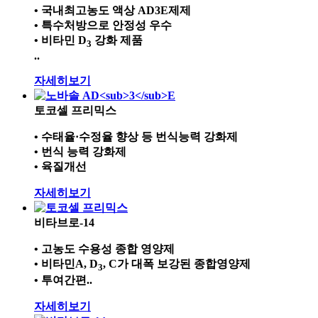
• 국내최고농도 액상 AD3E제제
• 특수처방으로 안정성 우수
• 비타민 D
강화 제품
3
..
자세히보기
토코셀 프리믹스
• 수태율·수정율 향상 등 번식능력 강화제
• 번식 능력 강화제
• 육질개선
자세히보기
비타브로-14
• 고농도 수용성 종합 영양제
• 비타민A, D
, C가 대폭 보강된 종합영양제
3
• 투여간편..
자세히보기