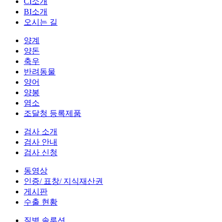
CI소개
BI소개
오시는 길
양계
양돈
축우
반려동물
양어
양봉
염소
조달청 등록제품
검사 소개
검사 안내
검사 신청
동영상
인증/ 표창/ 지식재산권
게시판
수출 현황
질병 솔루션