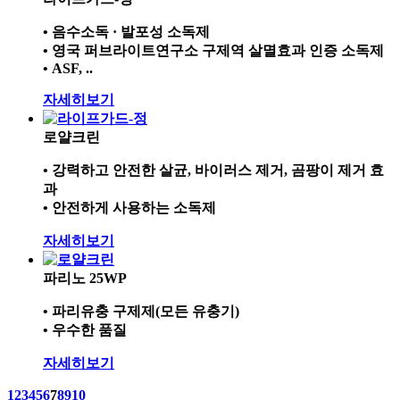
• 음수소독 · 발포성 소독제
• 영국 퍼브라이트연구소 구제역 살멸효과 인증 소독제
• ASF, ..
자세히보기
로얄크린
• 강력하고 안전한 살균, 바이러스 제거, 곰팡이 제거 효
과
• 안전하게 사용하는 소독제
자세히보기
파리노 25WP
• 파리유충 구제제(모든 유충기)
• 우수한 품질
자세히보기
1
2
3
4
5
6
7
8
9
10