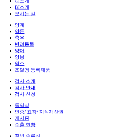
CI소개
BI소개
오시는 길
양계
양돈
축우
반려동물
양어
양봉
염소
조달청 등록제품
검사 소개
검사 안내
검사 신청
동영상
인증/ 표창/ 지식재산권
게시판
수출 현황
질병 솔루션