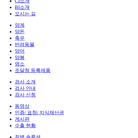
CI소개
BI소개
오시는 길
양계
양돈
축우
반려동물
양어
양봉
염소
조달청 등록제품
검사 소개
검사 안내
검사 신청
동영상
인증/ 표창/ 지식재산권
게시판
수출 현황
질병 솔루션