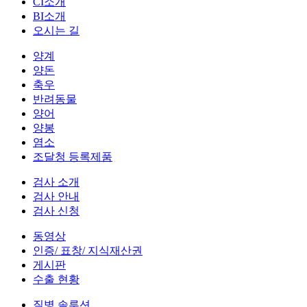
CI소개
BI소개
오시는 길
양계
양돈
축우
반려동물
양어
양봉
염소
조달청 등록제품
검사 소개
검사 안내
검사 신청
동영상
인증/ 표창/ 지식재산권
게시판
수출 현황
질병 솔루션