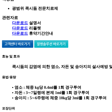
광범위 콕시듐 전문치료제
관련자료
다운로드
설명서
다운로드
리플렛
다운로드
휴약기간안내
효능 및 효과
콕시듐의 감염에 의한 염소, 자돈 및 송아지의 설사예방 
용법/용량
• 염소 : 체중 kg당 0.4ml를 1회 경구투여
• 자돈 : 3∼7일령에 본제 1ml를 1회 경구투여
• 송아지 : 5∼6주령에 체중 10kg당 3ml를 1회 경구투여
포장단위