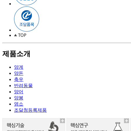
제품소개
양계
양돈
축우
반려동물
양어
양봉
염소
조달청등록제품