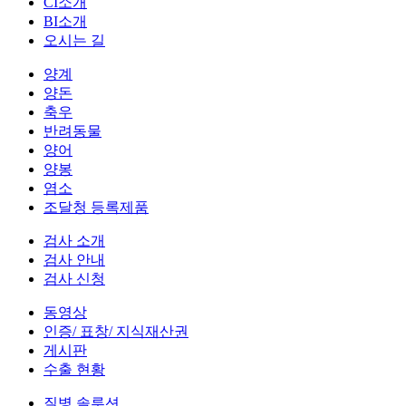
CI소개
BI소개
오시는 길
양계
양돈
축우
반려동물
양어
양봉
염소
조달청 등록제품
검사 소개
검사 안내
검사 신청
동영상
인증/ 표창/ 지식재산권
게시판
수출 현황
질병 솔루션