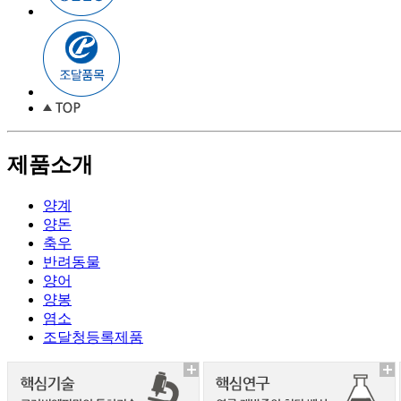
제품소개
양계
양돈
축우
반려동물
양어
양봉
염소
조달청등록제품