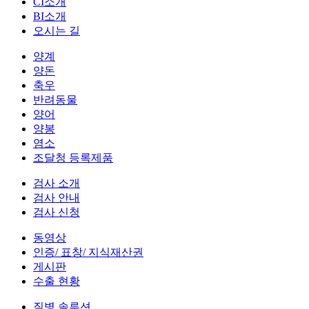
CI소개
BI소개
오시는 길
양계
양돈
축우
반려동물
양어
양봉
염소
조달청 등록제품
검사 소개
검사 안내
검사 신청
동영상
인증/ 표창/ 지식재산권
게시판
수출 현황
질병 솔루션