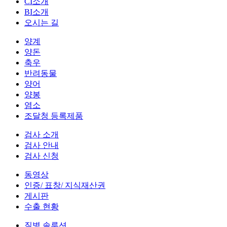
CI소개
BI소개
오시는 길
양계
양돈
축우
반려동물
양어
양봉
염소
조달청 등록제품
검사 소개
검사 안내
검사 신청
동영상
인증/ 표창/ 지식재산권
게시판
수출 현황
질병 솔루션