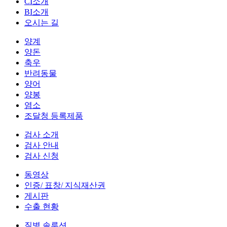
CI소개
BI소개
오시는 길
양계
양돈
축우
반려동물
양어
양봉
염소
조달청 등록제품
검사 소개
검사 안내
검사 신청
동영상
인증/ 표창/ 지식재산권
게시판
수출 현황
질병 솔루션