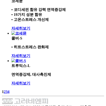
코세뮨
• 코디세핀 함유 강력 면역증강제
• 19가지 성분 함유
• 고온스트레스 개선제
자세히보기
쿨버-S
• 히트스트레스 완화제
자세히보기
트루믹스-L
면역증강제, 대사촉진제
자세히보기
1
2
3
4